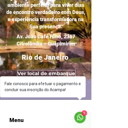
ambiente perfeito para viver dias
de encontro verdadeiro com Deus,
e experiência transformadora na
Sua presença.
Av. João Café Filho, 2367
Citrolândia – Guapimirim
Rio de Janeiro
Ver local de embarque
Fale conosco para efetuar o pagamento e
concluir sua inscrição do Acampa!
1
Menu