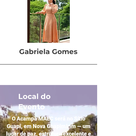
Gabriela Gomes
Local do
Evento
O Acampa MAEC será no Sítio
Guapí, em Nova Guapimirim — um
lugar de paz, estrutura excelente e