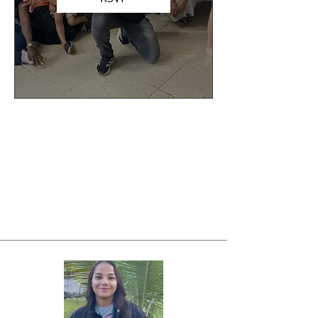
Testemunhos
Clique nas imagens para assistir
os testemunhos