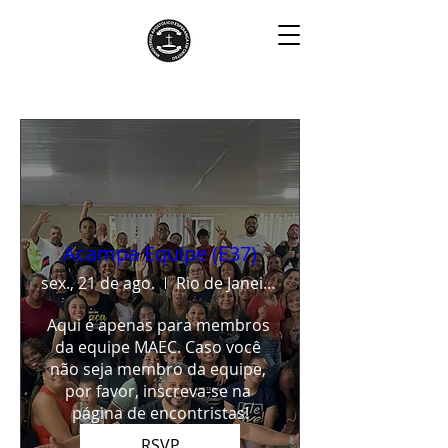
E37
Acampa Equipe (E37)
sex., 21 de ago.
Rio de Janeiro
Aqui é apenas para membros 
da equipe MAEC. Caso você 
não seja membro da equipe, 
por favor, inscreva-se na 
página de encontristas!
RSVP