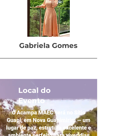
Gabriela Gomes
Local do
Evento
O Acampa MAEC será no Sítio
Guapí, em Nova Guapimirim — um
lugar de paz, estrutura excelente e
ambiente perfeito para viver dias