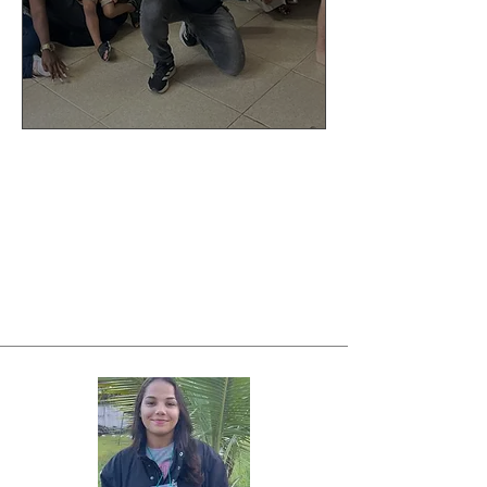
Testemunhos
Clique nas imagens para assistir
os testemunhos