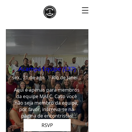
E37
Acampa Equipe (E37)
sex., 21 de ago.
Rio de Janeiro
Aqui é apenas para membros 
da equipe MAEC. Caso você 
não seja membro da equipe, 
por favor, inscreva-se na 
página de encontristas!
RSVP