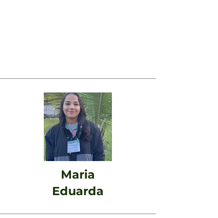
Testemunhos
Clique nas imagens para assistir
os testemunhos
Maria
Eduarda