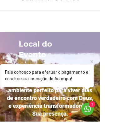
Local do
Evento
O Acampa MAEC será no Sítio
Fale conosco para efetuar o pagamento e
Guapí, em Nova Guapimirim — um
concluir sua inscrição do Acampa!
lugar de paz, estrutura excelente e
ambiente perfeito para viver dias
de encontro verdadeiro com Deus,
1
e experiência transformadora na
Sua presença.
Av. João Café Filho, 2367
Citrolândia – Guapimirim